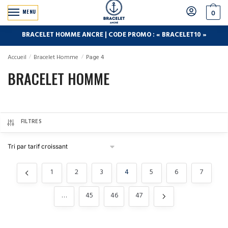
MENU
0
BRACELET HOMME ANCRE | CODE PROMO : « BRACELET10 »
Accueil
/
Bracelet Homme
/
Page 4
BRACELET HOMME
FILTRES
1
2
3
4
5
6
7
…
45
46
47