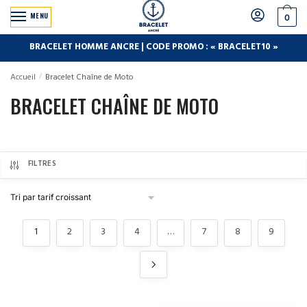
MENU
0
BRACELET HOMME ANCRE | CODE PROMO : « BRACELET10 »
Accueil
/
Bracelet Chaîne de Moto
BRACELET CHAÎNE DE MOTO
FILTRES
1
2
3
4
…
7
8
9