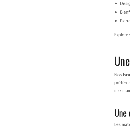
Desig
Bienf
Pierr
Explore
Une 
Nos
bra
préféren
maximum
Une 
Les maté