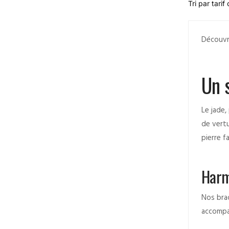
Découvr
Un 
Le jade,
de vertu
pierre f
Harm
Nos brac
accompa