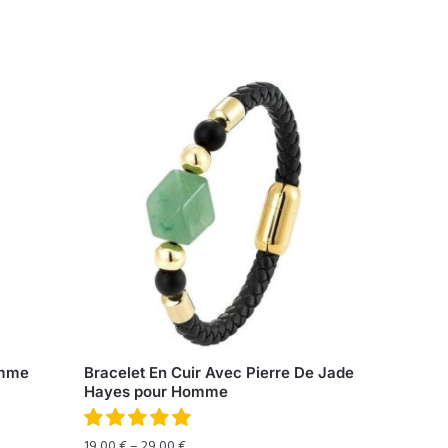
omme
Bracelet En Cuir Avec Pierre De Jade
Hayes pour Homme
19,00
€
–
29,00
€