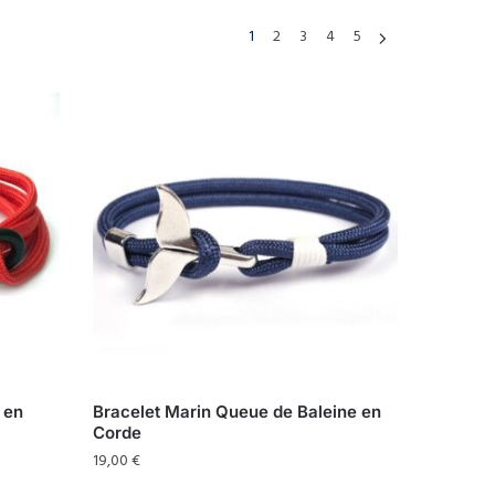
1
2
3
4
5
 en
Bracelet Marin Queue de Baleine en
Corde
19,00
€