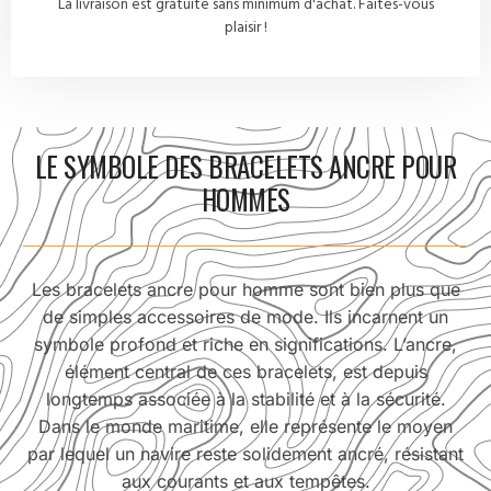
La livraison est gratuite sans minimum d'achat. Faites-vous
plaisir !
LE SYMBOLE DES BRACELETS ANCRE POUR
HOMMES
Les bracelets ancre pour homme sont bien plus que
de simples accessoires de mode. Ils incarnent un
symbole profond et riche en significations. L’ancre,
élément central de ces bracelets, est depuis
longtemps associée à la stabilité et à la sécurité.
Dans le monde maritime, elle représente le moyen
par lequel un navire reste solidement ancré, résistant
aux courants et aux tempêtes.