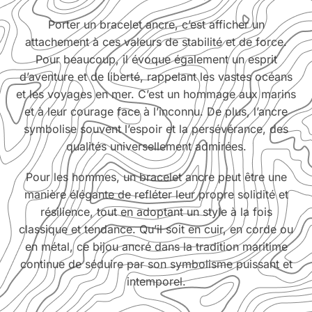
Porter un bracelet ancre, c’est afficher un
attachement à ces valeurs de stabilité et de force.
Pour beaucoup, il évoque également un esprit
d’aventure et de liberté, rappelant les vastes océans
et les voyages en mer. C’est un hommage aux marins
et à leur courage face à l’inconnu. De plus, l’ancre
symbolise souvent l’espoir et la persévérance, des
qualités universellement admirées.
Pour les hommes, un bracelet ancre peut être une
manière élégante de refléter leur propre solidité et
résilience, tout en adoptant un style à la fois
classique et tendance. Qu’il soit en cuir, en corde ou
en métal, ce bijou ancré dans la tradition maritime
continue de séduire par son symbolisme puissant et
intemporel.