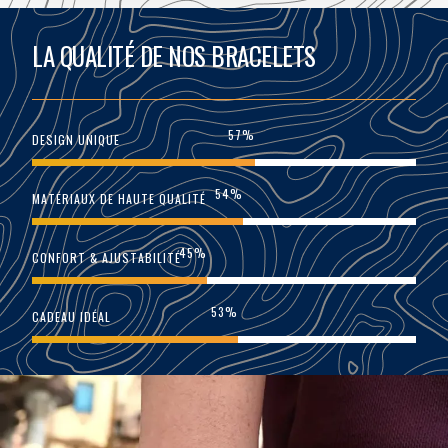
LA QUALITÉ DE NOS BRACELETS
92
%
DESIGN UNIQUE
87
%
MATÉRIAUX DE HAUTE QUALITÉ
72
%
CONFORT & AJUSTABILITÉ
85
%
CADEAU IDÉAL