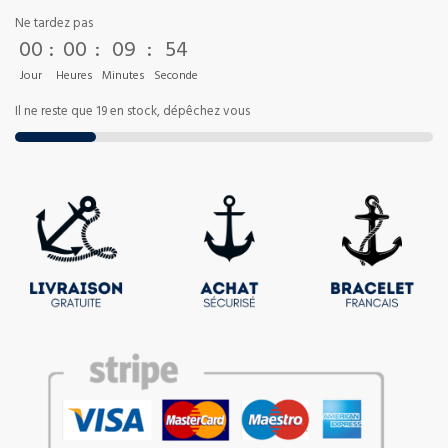
Ne tardez pas
00
:
00
:
09
:
53
Jour
Heures
Minutes
Seconde
Il ne reste que 19 en stock, dépêchez vous