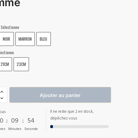
mme
Sélectionne
NOIR
MARRON
BLEU
lectionne
21CM
23CM
Ajouter au panier
Il ne reste que 2 en stock,
pas
0
:
09
:
53
dépêchez vous
res
Minutes
Seconde