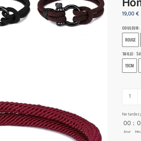
Ho
19,00
€
COULEUR
:
ROUGE
Sé
TAILLE
:
19CM
Ne tardez 
00
:
0
Jour
Heu