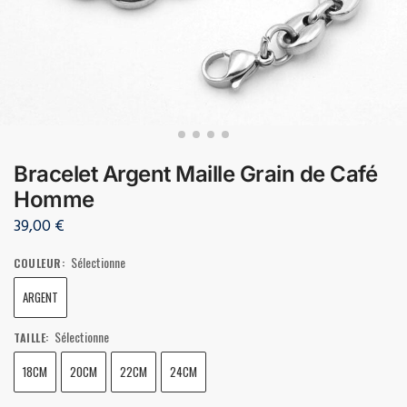
Bracelet Argent Maille Grain de Café
Homme
39,00
€
Sélectionne
COULEUR
:
ARGENT
Sélectionne
TAILLE
:
18CM
20CM
22CM
24CM