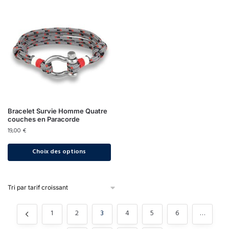
Bracelet Survie Homme Quatre
couches en Paracorde
19,00
€
Choix des options
1
2
3
4
5
6
…