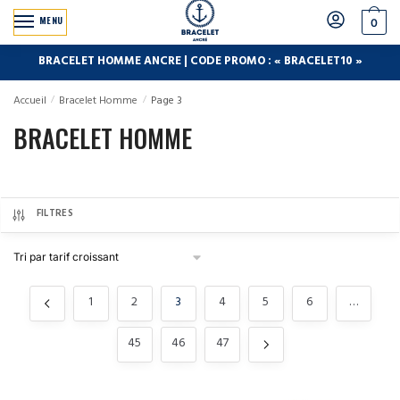
MENU
0
BRACELET HOMME ANCRE | CODE PROMO : « BRACELET10 »
Accueil
/
Bracelet Homme
/
Page 3
BRACELET HOMME
FILTRES
1
2
3
4
5
6
…
45
46
47