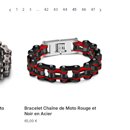
1
2
3
…
42
43
44
45
46
47
to
Bracelet Chaîne de Moto Rouge et
Noir en Acier
65,00
€