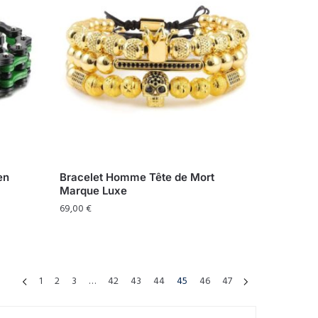
en
Bracelet Homme Tête de Mort
Marque Luxe
69,00
€
1
2
3
…
42
43
44
45
46
47