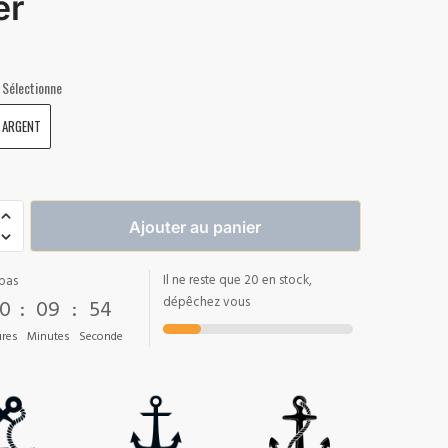
er
Sélectionne
ARGENT
Ajouter au panier
Il ne reste que 20 en stock,
pas
0
:
09
:
53
dépêchez vous
res
Minutes
Seconde