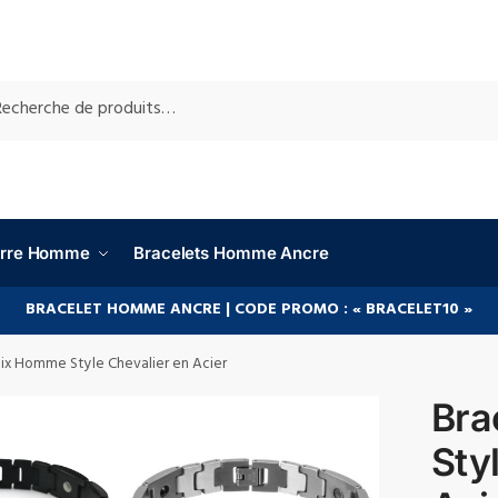
RCHE
ierre Homme
Bracelets Homme Ancre
BRACELET HOMME ANCRE | CODE PROMO : « BRACELET10 »
oix Homme Style Chevalier en Acier
Bra
Sty