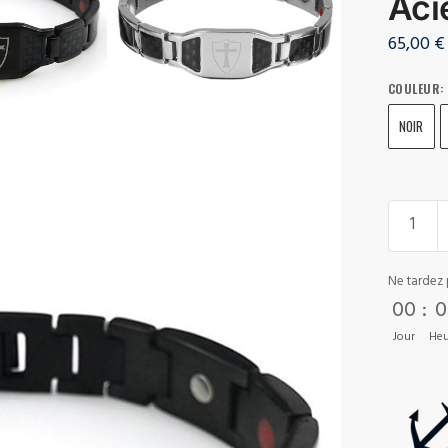
Aci
65,00
€
COULEUR
:
NOIR
Ne tardez 
00
:
0
Jour
Heu