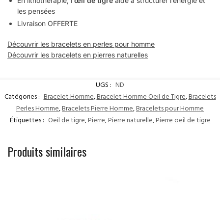
En lithothérapie, l’
œil de tigre
aide à structurer l’énergie et
les pensées
Livraison OFFERTE
Découvrir les bracelets en perles pour homme
Découvrir les bracelets en pierres naturelles
UGS :
ND
Catégories :
Bracelet Homme
,
Bracelet Homme Oeil de Tigre
,
Bracelets
Perles Homme
,
Bracelets Pierre Homme
,
Bracelets pour Homme
Étiquettes :
Oeil de tigre
,
Pierre
,
Pierre naturelle
,
Pierre oeil de tigre
Produits similaires