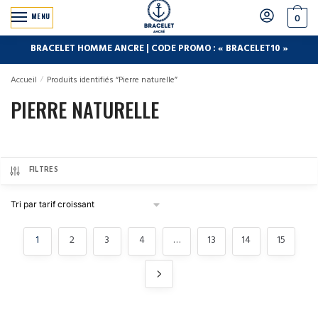
MENU
0
BRACELET HOMME ANCRE | CODE PROMO : « BRACELET10 »
Accueil
/
Produits identifiés “Pierre naturelle”
PIERRE NATURELLE
FILTRES
1
2
3
4
…
13
14
15