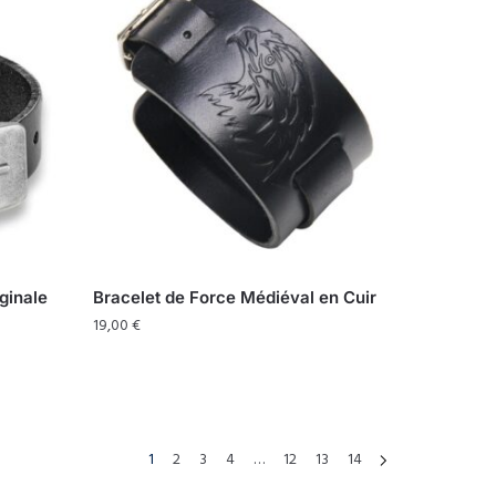
ginale
Bracelet de Force Médiéval en Cuir
19,00
€
1
2
3
4
…
12
13
14