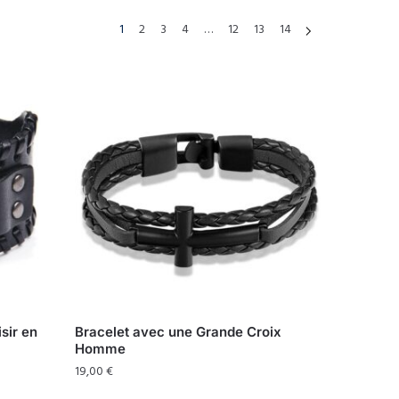
1
2
3
4
…
12
13
14
sir en
Bracelet avec une Grande Croix
Homme
19,00
€