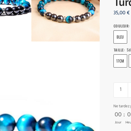
Tur
35,00
€
COULEUR
:
BLEU
Sé
TAILLE
:
17CM
Ne tardez 
00
:
0
Jour
Heu