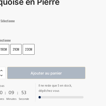
quoise en Pierre
Sélectionne
lectionne
19CM
21CM
23CM
Ajouter au panier
Il ne reste que 5 en stock,
pas
0
:
09
:
52
dépêchez vous
res
Minutes
Seconde