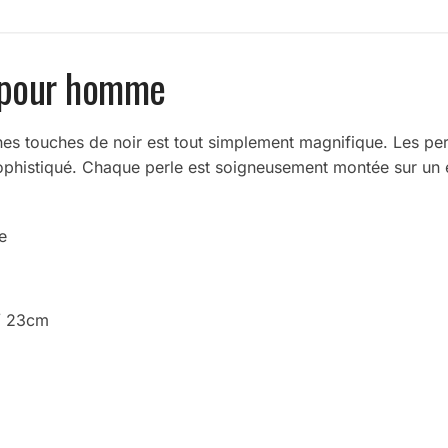
s pour homme
ines touches de noir est tout simplement magnifique. Les pe
 sophistiqué. Chaque perle est soigneusement montée sur un é
.
e
 / 23cm