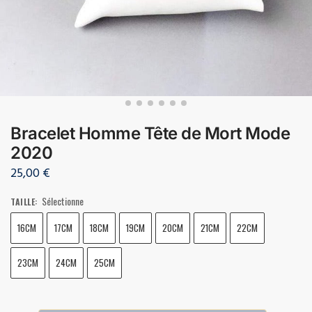
Bracelet Homme Tête de Mort Mode
2020
25,00
€
Sélectionne
TAILLE
:
16CM
17CM
18CM
19CM
20CM
21CM
22CM
23CM
24CM
25CM