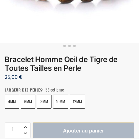
Bracelet Homme Oeil de Tigre de
Toutes Tailles en Perle
25,00
€
Sélectionne
LARGEUR DES PERLES
:
4MM
6MM
8MM
10MM
12MM
Ajouter au panier