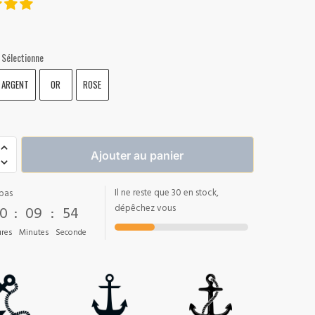
Sélectionne
ARGENT
OR
ROSE
Ajouter au panier
Il ne reste que 30 en stock,
pas
0
:
09
:
53
dépêchez vous
res
Minutes
Seconde