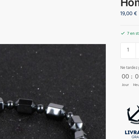
Ho
19,00
€
7 en s
Ne tardez 
00
:
0
Jour
Heu