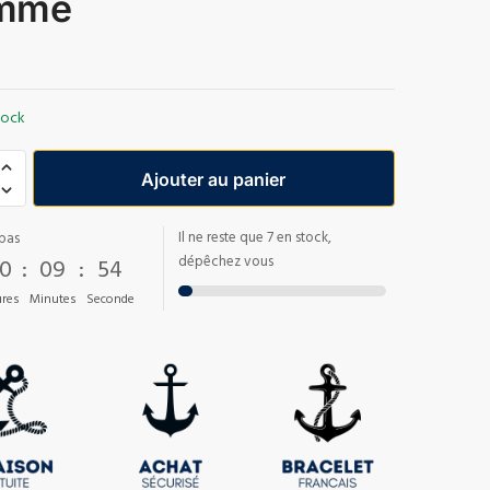
mme
tock
Ajouter au panier
Il ne reste que 7 en stock,
pas
0
:
09
:
53
dépêchez vous
res
Minutes
Seconde