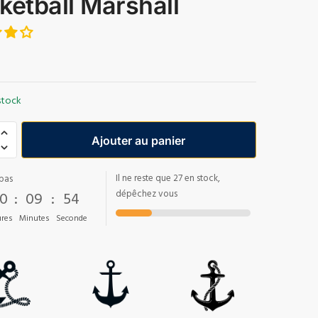
ketball Marshall
stock
Ajouter au panier
Il ne reste que 27 en stock,
pas
0
:
09
:
53
dépêchez vous
res
Minutes
Seconde