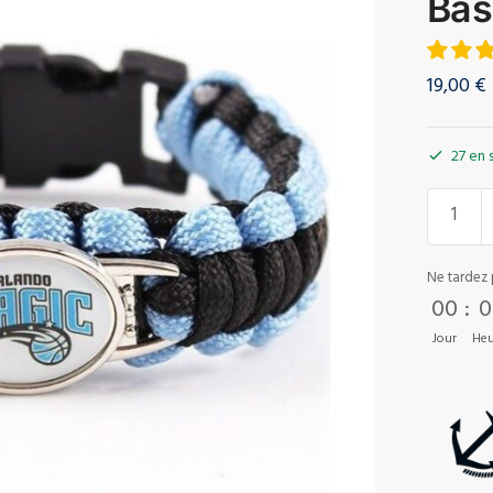
Bas
19,00
€
27 en 
Ne tardez 
00
:
0
Jour
Heu