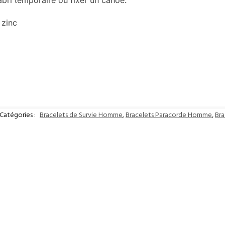
abri temporaire ou fixer un canoë.
 zinc
Catégories :
Bracelets de Survie Homme
,
Bracelets Paracorde Homme
,
Br