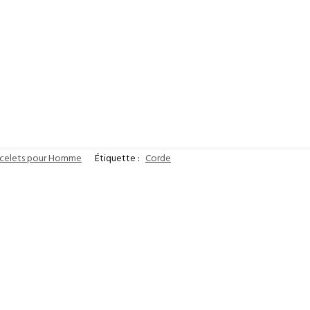
acelets pour Homme
Étiquette :
Corde