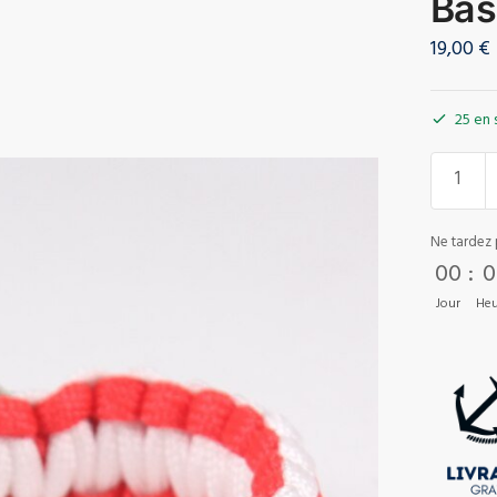
Bas
19,00
€
25 en 
Ne tardez 
00
:
0
Jour
Heu