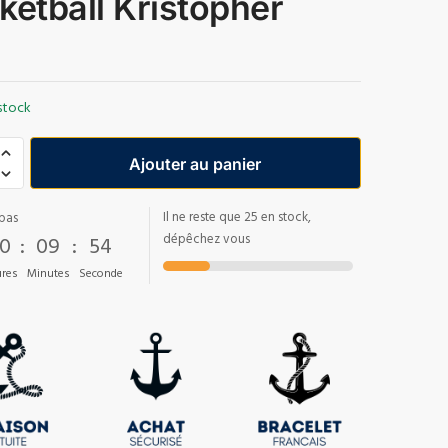
ketball Kristopher
stock
Ajouter au panier
Il ne reste que 25 en stock,
pas
0
:
09
:
53
dépêchez vous
res
Minutes
Seconde