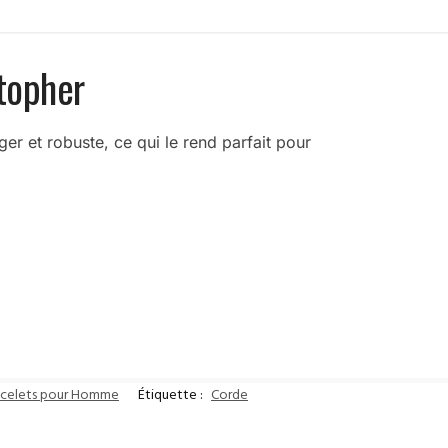
stopher
éger et robuste, ce qui le rend parfait pour
acelets pour Homme
Étiquette :
Corde