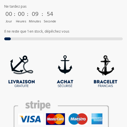
Ne tardez pas
00
:
00
:
09
:
53
Jour
Heures
Minutes
Seconde
Il ne reste que 1 en stock, dépêchez vous