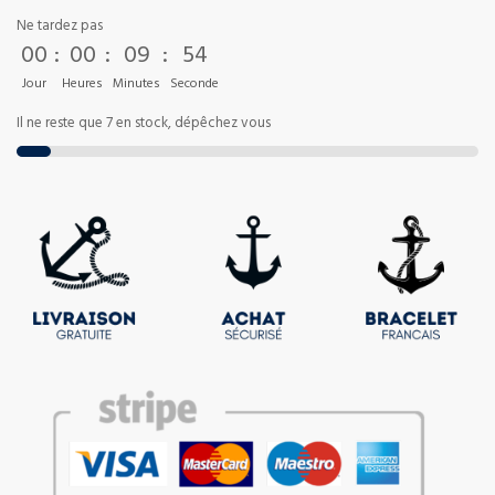
Ne tardez pas
00
:
00
:
09
:
53
Jour
Heures
Minutes
Seconde
Il ne reste que 7 en stock, dépêchez vous