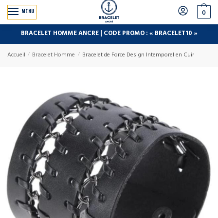
MENU
0
BRACELET HOMME ANCRE | CODE PROMO : « BRACELET10 »
Accueil
/
Bracelet Homme
/
Bracelet de Force Design Intemporel en Cuir