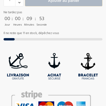
Ajouter au panier
Ne tardez pas
00
:
00
:
09
:
53
Jour
Heures
Minutes
Seconde
Il ne reste que 11 en stock, dépêchez vous