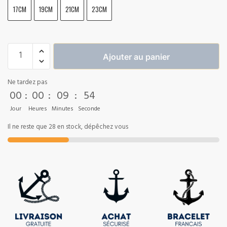
17CM
19CM
21CM
23CM
Ajouter au panier
Ne tardez pas
00
:
00
:
09
:
53
Jour
Heures
Minutes
Seconde
Il ne reste que 28 en stock, dépêchez vous