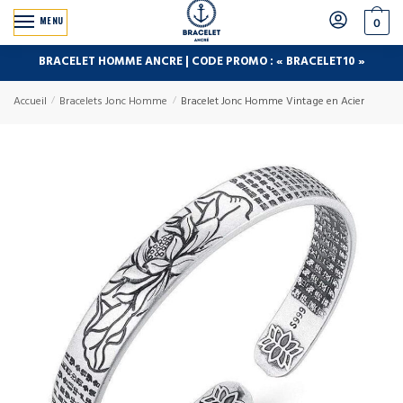
MENU
0
BRACELET HOMME ANCRE | CODE PROMO : « BRACELET10 »
Accueil
/
Bracelets Jonc Homme
/
Bracelet Jonc Homme Vintage en Acier