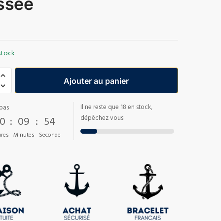
ssée
stock
Ajouter au panier
Il ne reste que 18 en stock,
pas
0
:
09
:
53
dépêchez vous
res
Minutes
Seconde