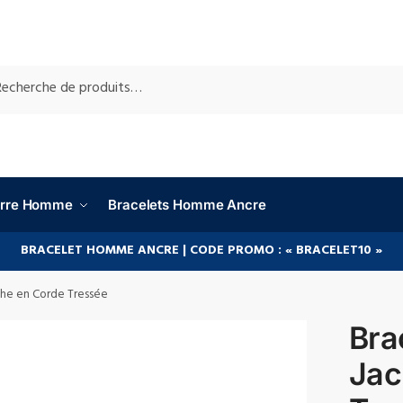
RCHE
ierre Homme
Bracelets Homme Ancre
BRACELET HOMME ANCRE | CODE PROMO : « BRACELET10 »
nthe en Corde Tressée
Brac
Jac