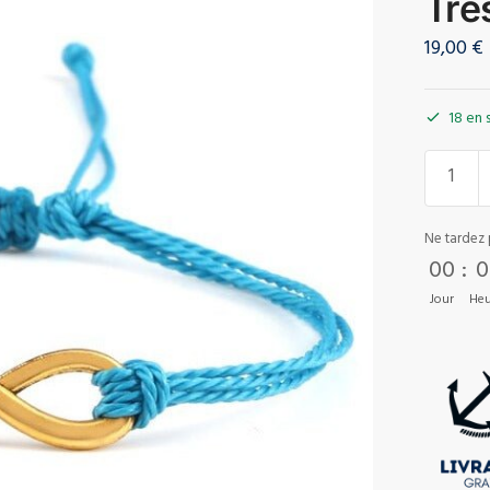
Tre
19,00
€
18 en 
Ne tardez 
00
:
0
Jour
Heu