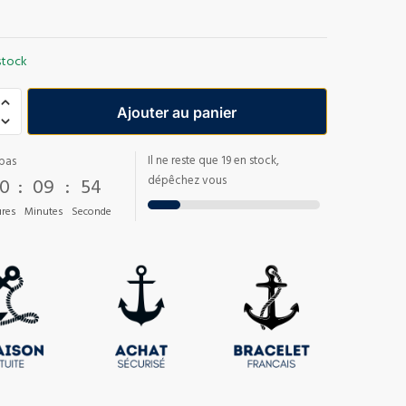
stock
Ajouter au panier
Il ne reste que 19 en stock,
pas
0
:
09
:
53
dépêchez vous
res
Minutes
Seconde