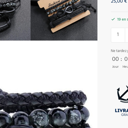
25,00
€
19 en 
Ne tardez 
00
:
0
Jour
Heu