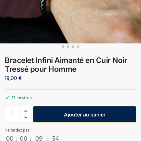
Bracelet Infini Aimanté en Cuir Noir
Tressé pour Homme
19,00
€
13 en stock
Ajouter au panier
Ne tardez pas
00
:
00
:
09
:
53