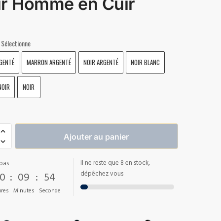
r Homme en Cuir
Sélectionne
GENTÉ
MARRON ARGENTÉ
NOIR ARGENTÉ
NOIR BLANC
NOIR
NOIR
Ajouter au panier
Il ne reste que 8 en stock,
pas
0
:
09
:
53
dépêchez vous
res
Minutes
Seconde