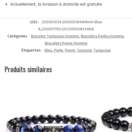
Actuellement, la livraison à domicile est gratuite
UGS :
200001034:200005184#8mm Blue
A,200007763:201336100#CHINA
Catégories :
Bracelet Turquoise Homme
,
Bracelets Perles Homme
,
Bracelets Pierre Homme
Étiquettes :
Bleu
,
Perle
,
Pierre
,
Turqoise
,
Turquoise
Produits similaires