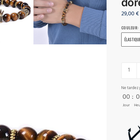
dor
29,00
€
COULEUR
:
ÉLASTIQU
Ne tardez 
00
:
0
Jour
Heu