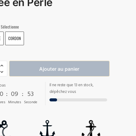
ée en Perle
Sélectionne
E
CORDON
Ajouter au panier
Il ne reste que 13 en stock,
pas
0
:
09
:
53
dépêchez vous
res
Minutes
Seconde