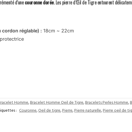
rémenté d’une
couronne dorée
. Les pierre d’Œil de Tigre entourent délicatem
 cordon réglable) :
18cm ~ 22cm
protectrice
Bracelet Homme
,
Bracelet Homme Oeil de Tigre
,
Bracelets Perles Homme
,
B
iquettes :
Couronne
,
Oeil de tigre
,
Pierre
,
Pierre naturelle
,
Pierre oeil de ti