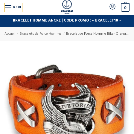
MENU
0
BRACELET HOMME ANCRE | CODE PROMO : « BRACELET10 »
Accueil
/
Bracelets de Force Homme
/
Bracelet de Force Homme Biker Orange en Cuir