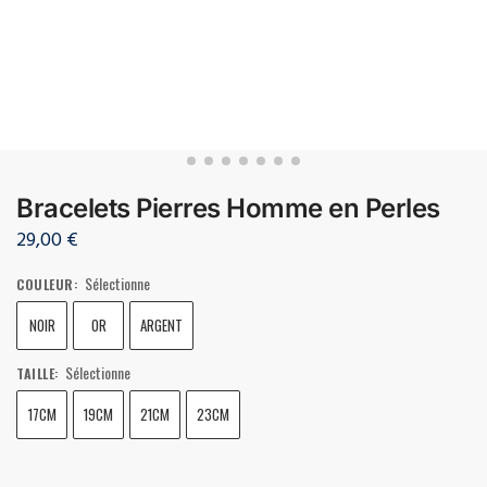
Bracelets Pierres Homme en Perles
29,00
€
Sélectionne
COULEUR
:
NOIR
OR
ARGENT
Sélectionne
TAILLE
:
17CM
19CM
21CM
23CM