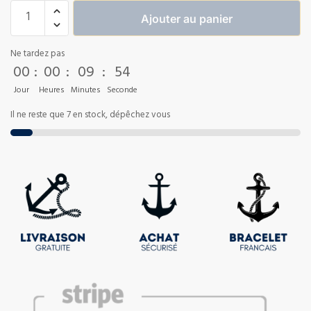
Ajouter au panier
Ne tardez pas
00
:
00
:
09
:
53
Jour
Heures
Minutes
Seconde
Il ne reste que 7 en stock, dépêchez vous