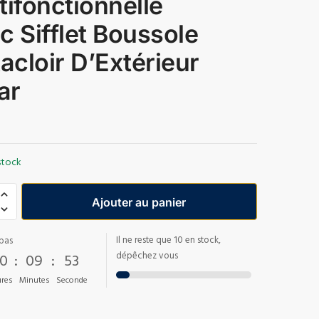
tifonctionnelle
c Sifflet Boussole
Racloir D’Extérieur
ar
stock
Ajouter au panier
Il ne reste que 10 en stock,
pas
0
:
09
:
53
dépêchez vous
res
Minutes
Seconde