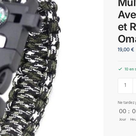
Mul
Ave
et 
Om
19,00
€
10 en 
Ne tardez 
00
:
0
Jour
Heu