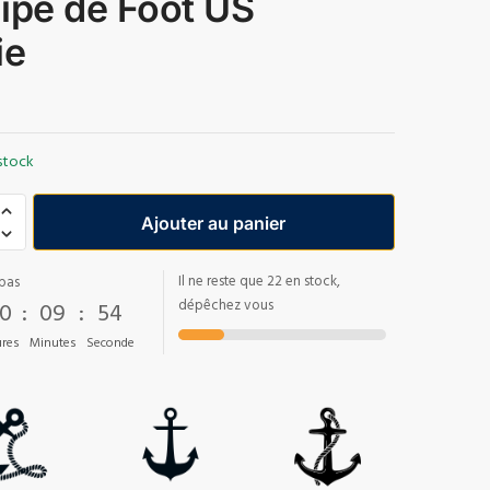
ipe de Foot US
ie
stock
Ajouter au panier
Il ne reste que 22 en stock,
pas
0
:
09
:
54
dépêchez vous
res
Minutes
Seconde