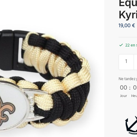
Équ
Kyr
19,00
€
22 en 
Ne tardez 
00
:
0
Jour
Heu