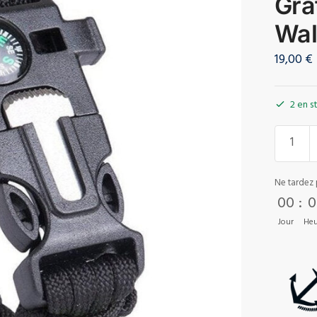
Grat
Wal
19,00
€
2 en s
Ne tardez 
00
:
0
Jour
Heu