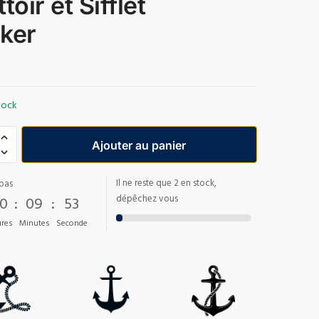
toir et Sifflet
ker
tock
Ajouter au panier
Il ne reste que 2 en stock,
pas
0
:
09
:
52
dépêchez vous
res
Minutes
Seconde