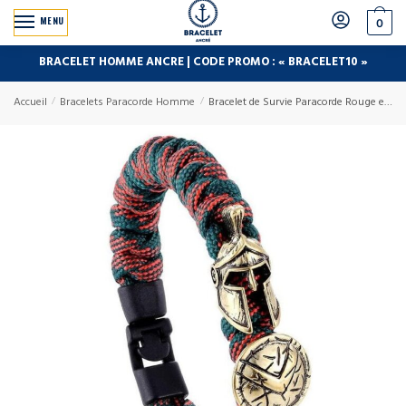
MENU
0
BRACELET HOMME ANCRE | CODE PROMO : « BRACELET10 »
Accueil
/
Bracelets Paracorde Homme
/
Bracelet de Survie Paracorde Rouge et Verte : Gladiateur Or