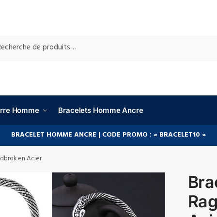
RCHE
ierre Homme
Bracelets Homme Ancre
BRACELET HOMME ANCRE | CODE PROMO : « BRACELET10 »
odbrok en Acier
Bra
Rag