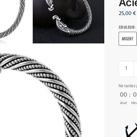
Aci
25,00
€
COULEUR
:
ARGENT
Ne tardez 
00
:
0
Jour
Heu