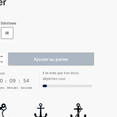
er
Sélectionne
OR
Ajouter au panier
Il ne reste que 9 en stock,
pas
0
:
09
:
53
dépêchez vous
res
Minutes
Seconde