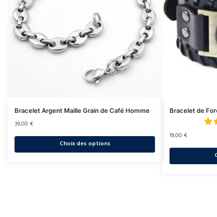
Bracelet Argent Maille Grain de Café Homme
Bracelet de For
39,00
€
19,00
€
Choix des options