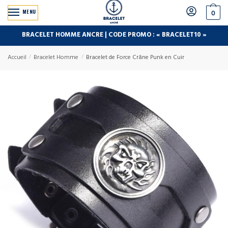
MENU
0
BRACELET HOMME ANCRE | CODE PROMO : « BRACELET10 »
Accueil
/
Bracelet Homme
/
Bracelet de Force Crâne Punk en Cuir