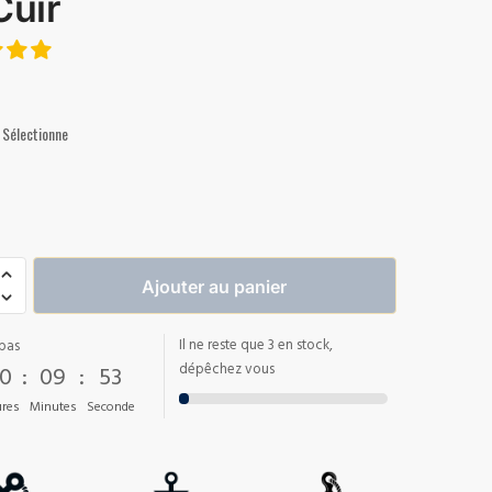
Cuir
Sélectionne
Ajouter au panier
Il ne reste que 3 en stock,
pas
0
:
09
:
52
dépêchez vous
res
Minutes
Seconde