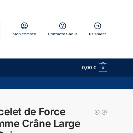
Mon compte
Contactez-nous
Paiement
0,00
€
0
celet de Force
me Crâne Large