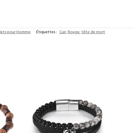
lets pour Homme
Étiquettes :
Cuir
,
Rouge
,
tête de mort