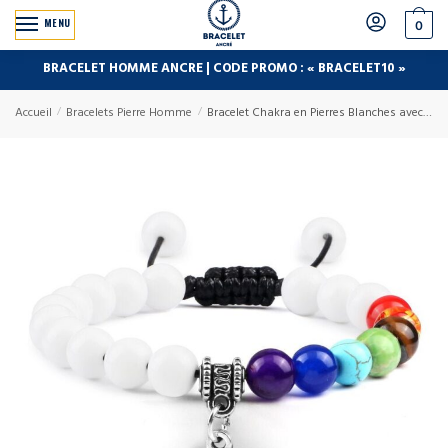
MENU
0
BRACELET HOMME ANCRE | CODE PROMO : « BRACELET10 »
Accueil
/
Bracelets Pierre Homme
/
Bracelet Chakra en Pierres Blanches avec Symbole Aum Argenté Réglable