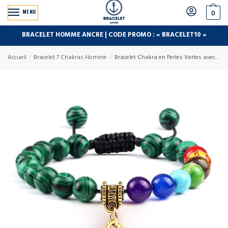
MENU
0
BRACELET HOMME ANCRE | CODE PROMO : « BRACELET10 »
Accueil
/
Bracelet 7 Chakras Homme
/
Bracelet Chakra en Perles Vertes avec Symbole Aum Doré Réglable