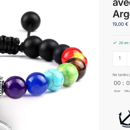
ave
Arg
19,00
€
20 en 
Ne tardez 
00
:
0
Jour
Heu