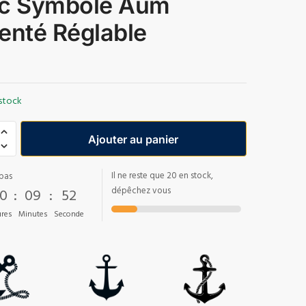
c Symbole Aum
enté Réglable
stock
Ajouter au panier
Il ne reste que 20 en stock,
pas
0
:
09
:
51
dépêchez vous
res
Minutes
Seconde