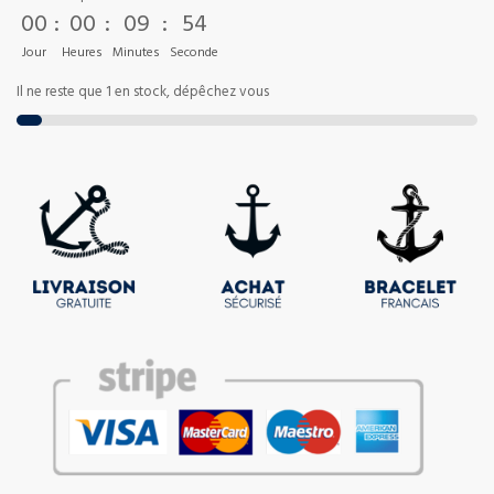
00
:
00
:
09
:
52
Jour
Heures
Minutes
Seconde
Il ne reste que 1 en stock, dépêchez vous