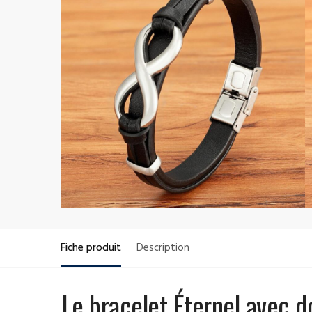
Fiche produit
Description
Le bracelet
Éternel
avec do