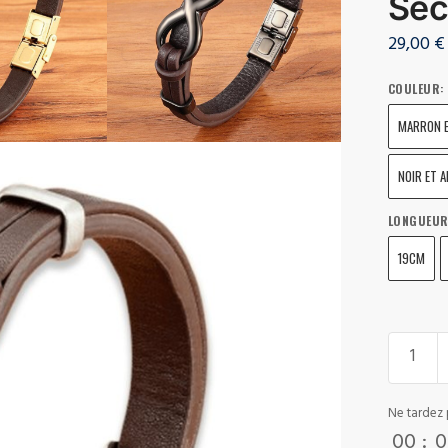
Séc
29,00
€
COULEUR
:
MARRON E
NOIR ET 
LONGUEU
19CM
Ne tardez 
00
:
0