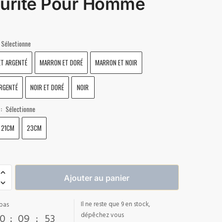
urité Pour Homme
Sélectionne
T ARGENTÉ
MARRON ET DORÉ
MARRON ET NOIR
ARGENTÉ
NOIR ET DORÉ
NOIR
Sélectionne
R
:
21CM
23CM
Ajouter au panier
Il ne reste que 9 en stock,
pas
0
:
09
:
52
dépêchez vous