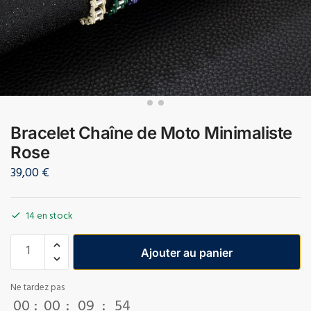
Bracelet Chaîne de Moto Minimaliste
Rose
39,00
€
14 en stock
Ajouter au panier
Ne tardez pas
00
:
00
:
09
:
54