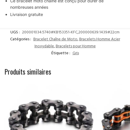
Ce bracelet moto chaîne est conçu pour durer de
nombreuses années
Livraison gratuite
UGS :
200001034:5740#KB153351-KFC,200000639:1439#22cm
Catégories :
Bracelet Chaîne de Moto
,
Bracelets Homme Acier
Inoxydable
,
Bracelets pour Homme
Étiquette :
Gris
Produits similaires