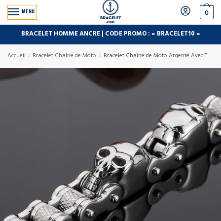
MENU
0
BRACELET HOMME ANCRE | CODE PROMO : « BRACELET10 »
Accueil
/
Bracelet Chaîne de Moto
/
Bracelet Chaîne de Moto Argenté Avec Tête de Mort en Acier Inoxydable Karsyn