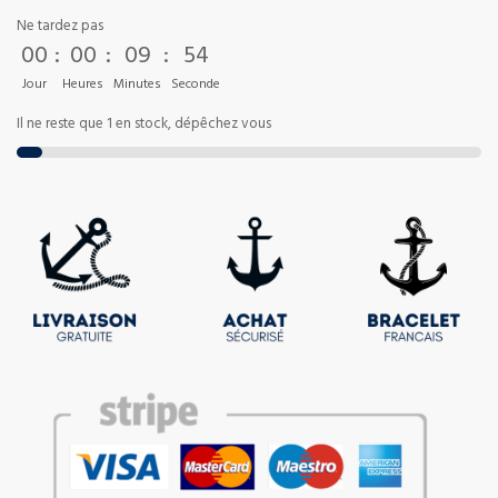
Ne tardez pas
00
:
00
:
09
:
53
Jour
Heures
Minutes
Seconde
Il ne reste que 1 en stock, dépêchez vous