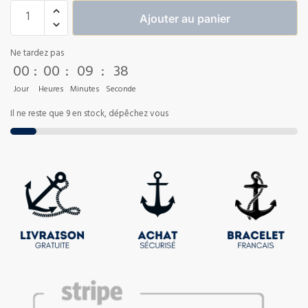
Ajouter au panier
Ne tardez pas
00
:
00
:
09
:
37
Jour
Heures
Minutes
Seconde
Il ne reste que 9 en stock, dépêchez vous